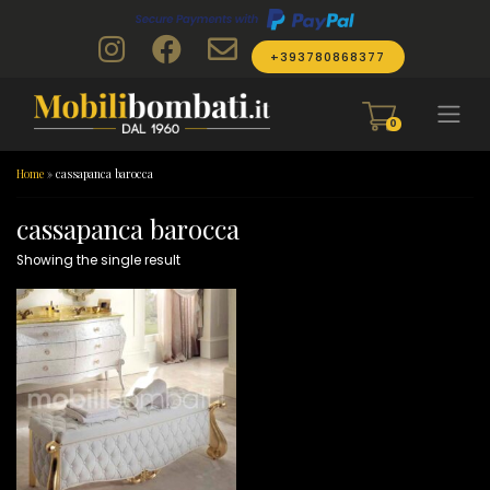
Skip to content
+393780868377
0
Home
»
cassapanca barocca
cassapanca barocca
Showing the single result