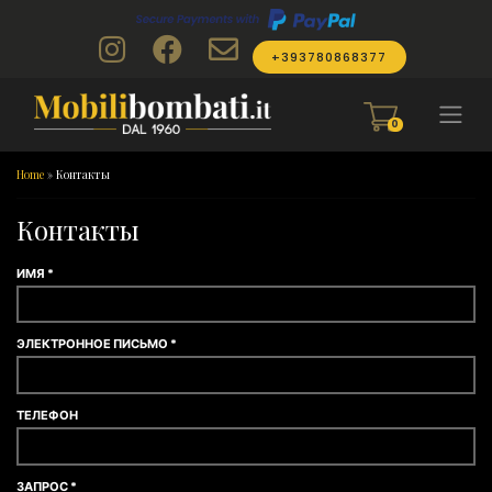
Skip to content
+393780868377
0
Home
»
Контакты
Контакты
ИМЯ *
ЭЛЕКТРОННОЕ ПИСЬМО *
ТЕЛЕФОН
ЗАПРОС *