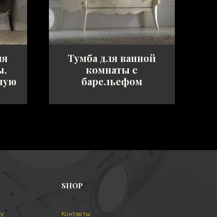
ля
Тумба для ванной
ы,
комнаты с
ную
барельефом
SHOP
cy
Контакты