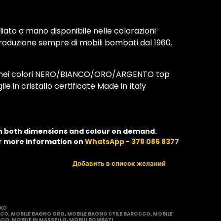
iato a mano disponibile nelle colorazioni
zione sempre di mobili bombati dal 1960.
e nei colori NERO/BIANCO/ORO/ARGENTO top
e in cristallo certificate Made in Italy
in both dimensions and colour on demand.
r more information on
WhatsApp - 378 086 8377
Добавить в список желаний
ККО
CCO
,
MOBILE BAGNO ORO
,
MOBILE BAGNO STILE BAROCCO
,
MOBILE
CCO
,
MOBILE IN MASSELLO
,
MOBILI BOMBATI