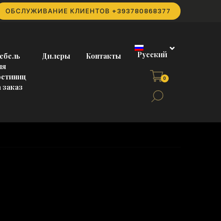
ОБСЛУЖИВАНИЕ КЛИЕНТОВ
+393780868377
Русский
ебель
Дилеры
Контакты
ля
остиниц
0
а заказ