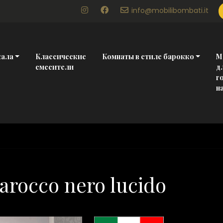
info@mobilibombati.it
кала
Классические
Комнаты в стиле барокко
М
смесители
д
г
н
barocco nero lucido