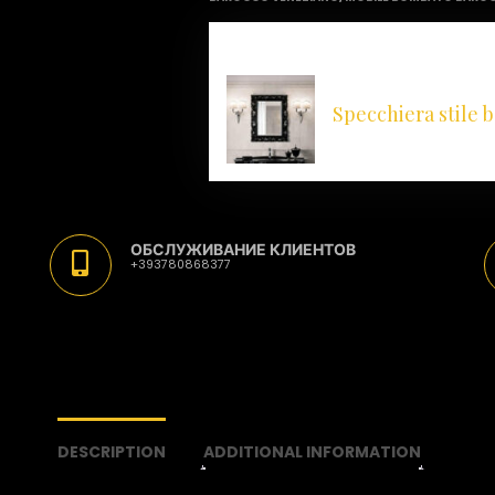
MATCH THIS FORNITURE WITH ITS
Specchiera stile 
ОБСЛУЖИВАНИЕ КЛИЕНТОВ
+393780868377
DESCRIPTION
ADDITIONAL INFORMATION