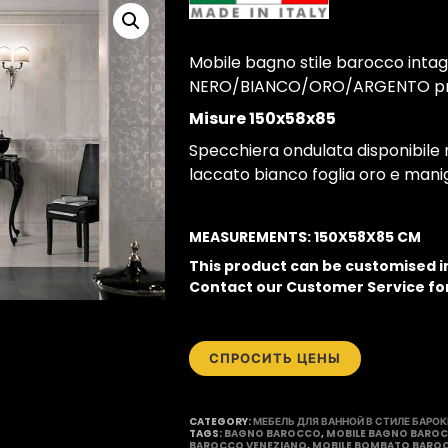
Mobile bagno stile barocco intagl
NERO/BIANCO/ORO/ARGENTO produ
Misure 150x58x85
Specchiera ondulata disponibil
laccato bianco foglia oro e manigli
MEASUREMENTS: 150X58X85 CM
This product can be customised 
Contact our Customer Service fo
СПРОСИТЬ ЦЕНЫ
CATEGORY:
МЕБЕЛЬ ДЛЯ ВАННОЙ В СТИЛЕ БАРО
TAGS:
BAGNO BAROCCO
,
MOBILE BAGNO BARO
BAROCCO VENEZIANO
,
MOBILE BOMBATO BARO