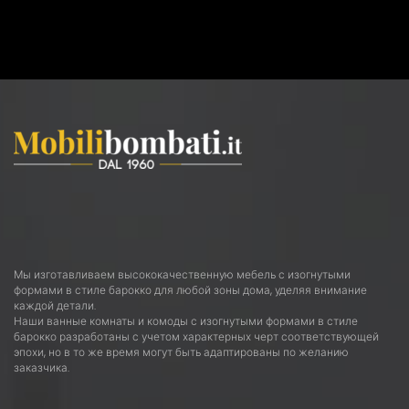
Мы изготавливаем высококачественную мебель с изогнутыми
формами в стиле барокко для любой зоны дома, уделяя внимание
каждой детали.
Наши ванные комнаты и комоды с изогнутыми формами в стиле
барокко разработаны с учетом характерных черт соответствующей
эпохи, но в то же время могут быть адаптированы по желанию
заказчика.