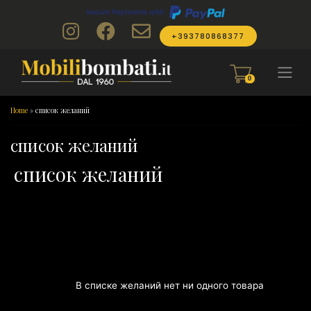
Skip to content
+393780868377
0
Home
»
список желаний
список желаний
список желаний
В списке желаний нет ни одного товара